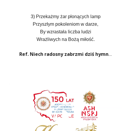
3)
Przekażmy żar płonących lamp
Przyszłym pokoleniom w darze,
By wzrastała liczba ludzi
Wrażliwych na Bożą miłość.
Ref. Niech radosny zabrzmi dziś hymn
…
Odtwarzacz
video