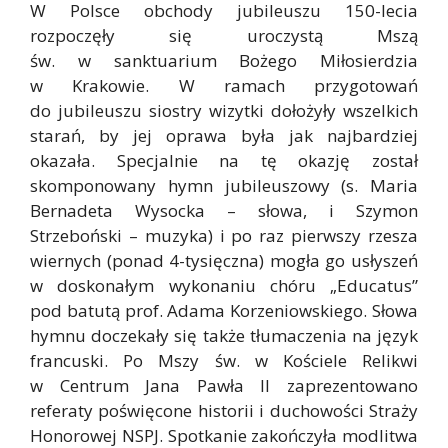
W Polsce obchody jubileuszu 150-lecia
rozpoczęły się uroczystą Mszą
św. w sanktuarium Bożego Miłosierdzia
w Krakowie. W ramach przygotowań
do jubileuszu siostry wizytki dołożyły wszelkich
starań, by jej oprawa była jak najbardziej
okazała. Specjalnie na tę okazję został
skomponowany hymn jubileuszowy (s. Maria
Bernadeta Wysocka – słowa, i Szymon
Strzeboński – muzyka) i po raz pierwszy rzesza
wiernych (ponad 4-tysięczna) mogła go usłyszeń
w doskonałym wykonaniu chóru „Educatus”
pod batutą prof. Adama Korzeniowskiego. Słowa
hymnu doczekały się także tłumaczenia na język
francuski. Po Mszy św. w Kościele Relikwi
w Centrum Jana Pawła II zaprezentowano
referaty poświęcone historii i duchowości Straży
Honorowej NSPJ. Spotkanie zakończyła modlitwa