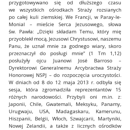
przygotowywano się od dłuższego czasu
we wszystkich ośrodkach Straży rozsianych
po całej kuli ziemskiej. We Francji, w Paray-le-
Monial – mieście Serca Jezusowego, słowa
św. Pawła: „Dzięki składam Temu, który mię
przyoblekł mocą, Jezusowi Chrystusowi, naszemu
Panu, że uznał mnie za godnego wiary, skoro
przeznaczył do posługi mnie” (1 Tm 1,12)
posłużyły ojcu Juanowi José Barroso –
Dyrektorowi Generalnemu Arcybractwa Straży
Honorowej NSPJ – do rozpoczęcia uroczystości.
W dniach od 8 do 12 maja 2013 r. odbyła się
sesja, która zgromadziła reprezentantów 15
różnych narodowości. Przybyli oni m.in. z:
Japonii, Chile, Gwatemali, Meksyku, Panamy,
Urugwaju, USA, Madagaskaru, Kamerunu,
Hiszpanii, Belgii, Włoch, Szwajcarii, Martyniki,
Nowej Zelandii, a także z licznych ośrodków