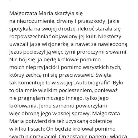
Małgorzata Maria skarżyła się
na niezrozumienie, drwiny i przeszkody, jakie
spotykała na swojej drodze, ilekroć starała się
rozpowszechniać objawiony jej kult. Niektórzy
uważali ją za wizjonerkę, a nawet za nawiedzoną.
Jezus pocieszył ją więc tymi proroczymi słowami:
Nie bój się: ja będę królował pomimo
moich nieprzyjaciół i pomimo wszystkich tych,
którzy zechcą mi się przeciwstawić. Święta
tak komentuje to w swojej „Autobiografii”: Było
to dla mnie wielkim pocieszeniem, ponieważ
nie pragnęłam niczego innego, tylko Jego
królowania. Jemu samemu powierzyłam
więc obronę jego własnej sprawy. Małgorzata
Maria potwierdziła też uzyskaną obietnicę
w kilku listach: On będzie królował pomimo
swych nieprzyjaciół; On zostanie panem i władcą