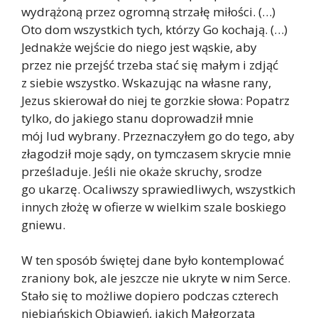
wydrążoną przez ogromną strzałę miłości. (…)
Oto dom wszystkich tych, którzy Go kochają. (…)
Jednakże wejście do niego jest wąskie, aby
przez nie przejść trzeba stać się małym i zdjąć
z siebie wszystko. Wskazując na własne rany,
Jezus skierował do niej te gorzkie słowa: Popatrz
tylko, do jakiego stanu doprowadził mnie
mój lud wybrany. Przeznaczyłem go do tego, aby
złagodził moje sądy, on tymczasem skrycie mnie
prześladuje. Jeśli nie okaże skruchy, srodze
go ukarzę. Ocaliwszy sprawiedliwych, wszystkich
innych złożę w ofierze w wielkim szale boskiego
gniewu.
W ten sposób świętej dane było kontemplować
zraniony bok, ale jeszcze nie ukryte w nim Serce.
Stało się to możliwe dopiero podczas czterech
niebiańskich Objawień, jakich Małgorzata