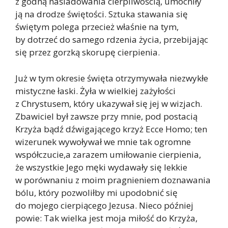
z godną naśladowania cierpliwością, umocniły
ją na drodze świętości. Sztuka stawania się
świętym polega przecież właśnie na tym,
by dotrzeć do samego rdzenia życia, przebijając
się przez gorzką skorupę cierpienia.
Już w tym okresie święta otrzymywała niezwykłe
mistyczne łaski. Żyła w wielkiej zażyłości
z Chrystusem, który ukazywał się jej w wizjach.
Zbawiciel był zawsze przy mnie, pod postacią
Krzyża bądź dźwigającego krzyż Ecce Homo; ten
wizerunek wywoływał we mnie tak ogromne
współczucie,a zarazem umiłowanie cierpienia,
że wszystkie Jego męki wydawały się lekkie
w porównaniu z moim pragnieniem doznawania
bólu, który pozwoliłby mi upodobnić się
do mojego cierpiącego Jezusa. Nieco później
powie: Tak wielka jest moja miłość do Krzyża,