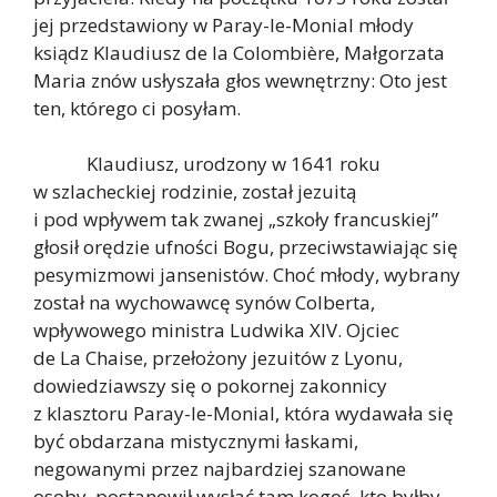
jej przedstawiony w Paray-le-Monial młody
ksiądz Klaudiusz de la Colombière, Małgorzata
Maria znów usłyszała głos wewnętrzny: Oto jest
ten, którego ci posyłam.
Klaudiusz, urodzony w 1641 roku
w szlacheckiej rodzinie, został jezuitą
i pod wpływem tak zwanej „szkoły francuskiej”
głosił orędzie ufności Bogu, przeciwstawiając się
pesymizmowi jansenistów. Choć młody, wybrany
został na wychowawcę synów Colberta,
wpływowego ministra Ludwika XIV. Ojciec
de La Chaise, przełożony jezuitów z Lyonu,
dowiedziawszy się o pokornej zakonnicy
z klasztoru Paray-le-Monial, która wydawała się
być obdarzana mistycznymi łaskami,
negowanymi przez najbardziej szanowane
osoby, postanowił wysłać tam kogoś, kto byłby