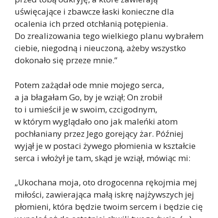
uświęcające i zbawcze łaski konieczne dla
ocalenia ich przed otchłanią potępienia.
Do zrealizowania tego wielkiego planu wybrałem
ciebie, niegodną i nieuczoną, ażeby wszystko
dokonało się przeze mnie.”
Potem zażądał ode mnie mojego serca,
a ja błagałam Go, by je wziął; On zrobił
to i umieścił je w swoim, czcigodnym,
w którym wyglądało ono jak maleńki atom
pochłaniany przez Jego gorejący żar. Później
wyjął je w postaci żywego płomienia w kształcie
serca i włożył je tam, skąd je wziął, mówiąc mi:
„Ukochana moja, oto drogocenna rękojmia mej
miłości, zawierająca małą iskrę najżywszych jej
płomieni, która będzie twoim sercem i będzie cię