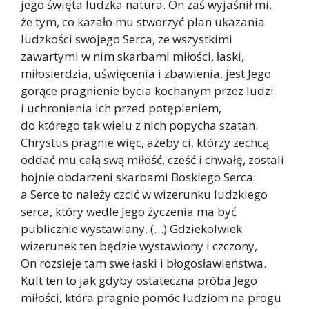
jego święta ludzka natura. On zaś wyjaśnił mi,
że tym, co kazało mu stworzyć plan ukazania
ludzkości swojego Serca, ze wszystkimi
zawartymi w nim skarbami miłości, łaski,
miłosierdzia, uświęcenia i zbawienia, jest Jego
gorące pragnienie bycia kochanym przez ludzi
i uchronienia ich przed potępieniem,
do którego tak wielu z nich popycha szatan.
Chrystus pragnie więc, ażeby ci, którzy zechcą
oddać mu całą swą miłość, cześć i chwałę, zostali
hojnie obdarzeni skarbami Boskiego Serca:
a Serce to należy czcić w wizerunku ludzkiego
serca, który wedle Jego życzenia ma być
publicznie wystawiany. (…) Gdziekolwiek
wizerunek ten będzie wystawiony i czczony,
On rozsieje tam swe łaski i błogosławieństwa.
Kult ten to jak gdyby ostateczna próba Jego
miłości, która pragnie pomóc ludziom na progu