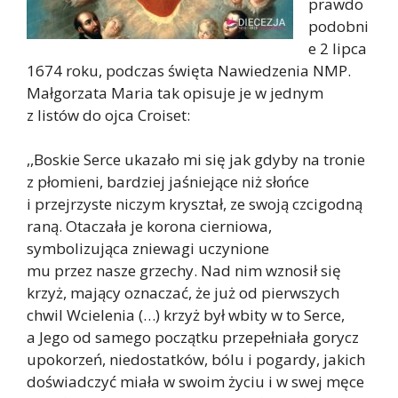
prawdo
podobni
e 2 lipca
1674 roku, podczas święta Nawiedzenia NMP.
Małgorzata Maria tak opisuje je w jednym
z listów do ojca Croiset:
,,Boskie Serce ukazało mi się jak gdyby na tronie
z płomieni, bardziej jaśniejące niż słońce
i przejrzyste niczym kryształ, ze swoją czcigodną
raną. Otaczała je korona cierniowa,
symbolizująca zniewagi uczynione
mu przez nasze grzechy. Nad nim wznosił się
krzyż, mający oznaczać, że już od pierwszych
chwil Wcielenia (…) krzyż był wbity w to Serce,
a Jego od samego początku przepełniała gorycz
upokorzeń, niedostatków, bólu i pogardy, jakich
doświadczyć miała w swoim życiu i w swej męce