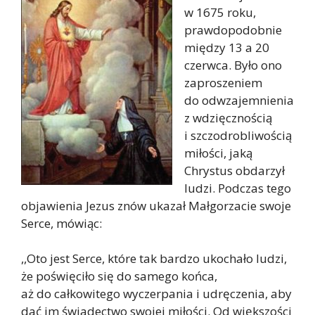
w 1675 roku,
prawdopodobnie
między 13 a 20
czerwca. Było ono
zaproszeniem
do odwzajemnienia
z wdzięcznością
i szczodrobliwością
miłości, jaką
Chrystus obdarzył
ludzi. Podczas tego
objawienia Jezus znów ukazał Małgorzacie swoje
Serce, mówiąc:
,,Oto jest Serce, które tak bardzo ukochało ludzi,
że poświęciło się do samego końca,
aż do całkowitego wyczerpania i udręczenia, aby
dać im świadectwo swojej miłości. Od większości