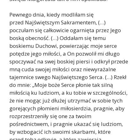
Pewnego dnia, kiedy modliłam się
przed Najświętszym Sakramentem, (…)
poczułam się całkowicie ogarnięta przez Jego
boską obecność. (…) Oddałam się temu
boskiemu Duchowi, powierzając moje serce
potędze jego miłości, a On pozwolił mi długo
spoczywać na swej boskiej piersi i odkrył przede
mną cuda swojej miłości oraz niewyrażalne
tajemnice swego Najświętszego Serca. (…) Rzekł
do mnie: „Moje boże Serce płonie tak silną
miłością ku ludziom, a ku tobie w szczególności,
że nie mogąc już dłużej utrzymać w sobie tych
gorejących płomieni miłosierdzia, pragnie, aby
rozprzestrzeniły się one za twoim
pośrednictwem, i pragnie ukazać się ludziom,
by wzbogacić ich swoimi skarbami, które
przed tobą odkryję, a które zawierają