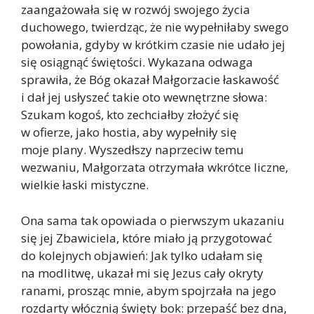
zaangażowała się w rozwój swojego życia
duchowego, twierdząc, że nie wypełniłaby swego
powołania, gdyby w krótkim czasie nie udało jej
się osiągnąć świętości. Wykazana odwaga
sprawiła, że Bóg okazał Małgorzacie łaskawość
i dał jej usłyszeć takie oto wewnętrzne słowa:
Szukam kogoś, kto zechciałby złożyć się
w ofierze, jako hostia, aby wypełniły się
moje plany. Wyszedłszy naprzeciw temu
wezwaniu, Małgorzata otrzymała wkrótce liczne,
wielkie łaski mistyczne.
Ona sama tak opowiada o pierwszym ukazaniu
się jej Zbawiciela, które miało ją przygotować
do kolejnych objawień: Jak tylko udałam się
na modlitwę, ukazał mi się Jezus cały okryty
ranami, prosząc mnie, abym spojrzała na jego
rozdarty włócznią święty bok: przepaść bez dna,