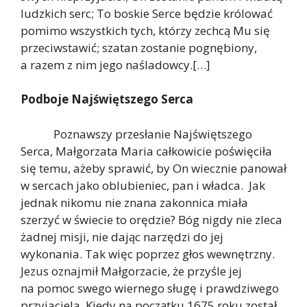
ludzkich serc; To boskie Serce będzie królować
pomimo wszystkich tych, którzy zechcą Mu się
przeciwstawić; szatan zostanie pognębiony,
a razem z nim jego naśladowcy.[…]
Podboje Najświętszego Serca
Poznawszy przesłanie Najświętszego
Serca, Małgorzata Maria całkowicie poświęciła
się temu, ażeby sprawić, by On wiecznie panował
w sercach jako oblubieniec, pan i władca. Jak
jednak nikomu nie znana zakonnica miała
szerzyć w świecie to orędzie? Bóg nigdy nie zleca
żadnej misji, nie dając narzędzi do jej
wykonania. Tak więc poprzez głos wewnętrzny.
Jezus oznajmił Małgorzacie, że przyśle jej
na pomoc swego wiernego sługę i prawdziwego
przyjaciela. Kiedy na początku 1675 roku został