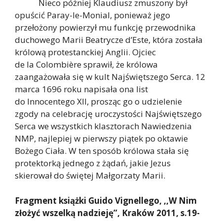
Nieco później Klaudiusz zmuszony był
opuścić Paray-le-Monial, ponieważ jego
przełożony powierzył mu funkcję przewodnika
duchowego Marii Beatrycze d’Este, która została
królową protestanckiej Anglii. Ojciec
de la Colombière sprawił, że królowa
zaangażowała się w kult Najświętszego Serca. 12
marca 1696 roku napisała ona list
do Innocentego XII, prosząc go o udzielenie
zgody na celebrację uroczystości Najświętszego
Serca we wszystkich klasztorach Nawiedzenia
NMP, najlepiej w pierwszy piątek po oktawie
Bożego Ciała. W ten sposób królowa stała się
protektorką jednego z żądań, jakie Jezus
skierował do świętej Małgorzaty Marii.
Fragment książki Guido Vignellego, ,,W Nim
złożyć wszelką nadzieję”,
Kraków 2011, s.19-