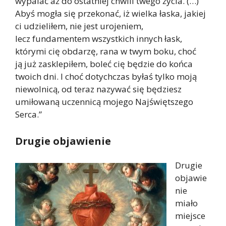
wypalać aż do ostatniej chwili twego życia. (…)
Abyś mogła się przekonać, iż wielka łaska, jakiej
ci udzieliłem, nie jest urojeniem,
lecz fundamentem wszystkich innych łask,
którymi cię obdarzę, rana w twym boku, choć
ją już zasklepiłem, boleć cię będzie do końca
twoich dni. I choć dotychczas byłaś tylko moją
niewolnicą, od teraz nazywać się będziesz
umiłowaną uczennicą mojego Najświętszego
Serca.”
Drugie objawienie
Drugie
objawie
nie
miało
miejsce