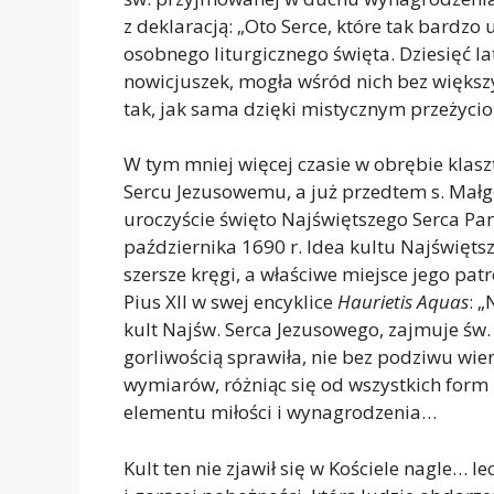
z deklaracją: „Oto Serce, które tak bardzo
osobnego liturgicznego święta. Dziesięć l
nowicjuszek, mogła wśród nich bez większ
tak, jak sama dzięki mistycznym przeżyc
W tym mniej więcej czasie w obrębie klas
Sercu Jezusowemu, a już przedtem s. Małg
uroczyście święto Najświętszego Serca Pan
października 1690 r. Idea kultu Najświętsz
szersze kręgi, a właściwe miejsce jego pat
Pius XII w swej encyklice
Haurietis Aquas
: 
kult Najśw. Serca Jezusowego, zajmuje ś
gorliwością sprawiła, nie bez podziwu wier
wymiarów, różniąc się od wszystkich form
elementu miłości i wynagrodzenia…
Kult ten nie zjawił się w Kościele nagle… 