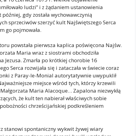
 umiłowało ludzi” i z żądaniem ustanowienia
at później, gdy została wychowawczynią
ych sprzeciwów szerzyć kult Najświętszego Serca
iom go pojmowała.
ztoru powstała pierwsza kaplica poświęcona Najśw.
orzata Maria wraz z siostrami obchodziła
a Jezusa. Zmarła po krótkiej chorobie 16
ego Serca rozwijała się i zataczała w świecie coraz
ronki z Paray-le-Monial autorytatywnie uwypuklił
„Najważniejsze miejsce wśród tych, którzy krzewili
w. Małgorzata Maria Alacoque… Zapalona niezwykłą
zących, że kult ten nabierał właściwych sobie
 pobożności chrześcijańskiej podkreśleniem
lecz stanowi spontaniczny wykwit żywej wiary