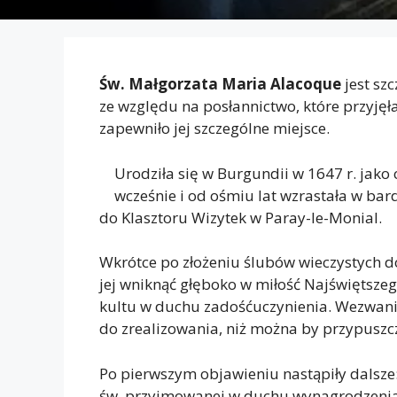
Św. Małgorzata Maria Alacoque
jest sz
ze względu na posłannictwo, które przyjęła
zapewniło jej szczególne miejsce.
Urodziła się w Burgundii w 1647 r. jako 
wcześnie i od ośmiu lat wzrastała w bar
do Klasztoru Wizytek w Paray-le-Monial.
Wkrótce po złożeniu ślubów wieczystych do
jej wniknąć głęboko w miłość Najświętszeg
kultu w duchu zadośćuczynienia. Wezwanie
do zrealizowania, niż można by przypuszcz
Po pierwszym objawieniu nastąpiły dalsze
św. przyjmowanej w duchu wynagrodzenia, 