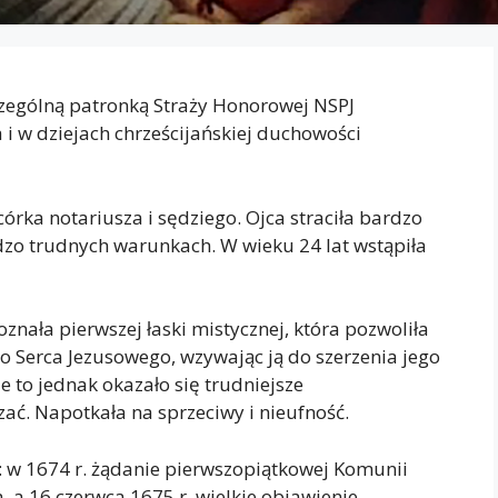
czególną patronką Straży Honorowej NSPJ
 i w dziejach chrześcijańskiej duchowości
córka notariusza i sędziego. Ojca straciła bardzo
dzo trudnych warunkach. W wieku 24 lat wstąpiła
znała pierwszej łaski mistycznej, która pozwoliła
o Serca Jezusowego, wzywając ją do szerzenia jego
 to jednak okazało się trudniejsze
ać. Napotkała na sprzeciwy i nieufność.
: w 1674 r. żądanie pierwszopiątkowej Komunii
a 16 czerwca 1675 r. wielkie objawienie