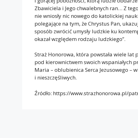
i gorącej pobożności, którą ludzie obdar
Zbawiciela i Jego chwalebnych ran… Z tego
nie wniosły nic nowego do katolickiej nauk
polegające na tym, że Chrystus Pan, ukazuj
sposób zwrócić umysły ludzkie ku kontempla
okazał względem rodzaju ludzkiego”.
Straż Honorowa, która powstała wiele lat p
pod kierownictwem swoich wspaniałych pr
Maria – oblubienica Serca Jezusowego – w
i nieszczęśliwych.
Źródło: https://www.strazhonorowa.pl/pa