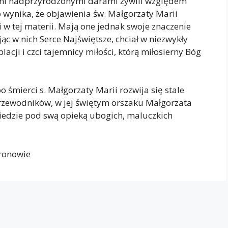
zeni nadprzyrodzonymi darami żywili względem
 wynika, że objawienia św. Małgorzaty Marii
i w tej materii. Mają one jednak swoje znaczenie
ąc w nich Serce Najświętsze, chciał w niezwykły
cji i czci tajemnicy miłości, którą miłosierny Bóg
o śmierci s. Małgorzaty Marii rozwija się stale
zewodników, w jej świętym orszaku Małgorzata
iedzie pod swą opieką ubogich, maluczkich
tronowie