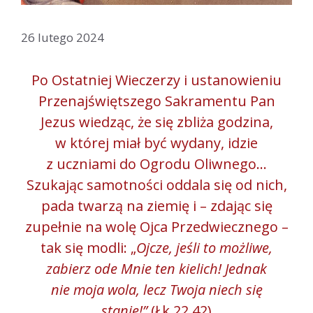
26 lutego 2024
Po Ostatniej Wieczerzy i ustanowieniu
Przenajświętszego Sakramentu Pan
Jezus wiedząc, że się zbliża godzina,
w której miał być wydany, idzie
z uczniami do Ogrodu Oliwnego…
Szukając samotności oddala się od nich,
pada twarzą na ziemię i – zdając się
zupełnie na wolę Ojca Przedwiecznego –
tak się modli: „
Ojcze, jeśli to możliwe,
zabierz ode Mnie ten kielich! Jednak
nie moja wola, lecz Twoja niech się
stanie!”
(Łk 22,42)