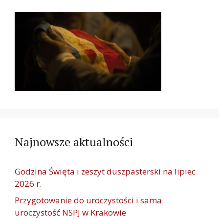
Najnowsze aktualności
Godzina Święta i zeszyt duszpasterski na lipiec
2026 r.
Przygotowanie do uroczystości i sama
uroczystość NSPJ w Krakowie